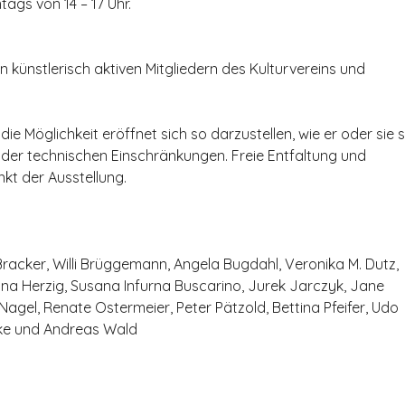
ags von 14 – 17 Uhr.
n künstlerisch aktiven Mitgliedern des Kulturvereins und
die Möglichkeit eröffnet sich so darzustellen, wie er oder sie s
oder technischen Einschränkungen. Freie Entfaltung und
nkt der Ausstellung.
racker, Willi Brüggemann, Angela Bugdahl, Veronika M. Dutz,
liana Herzig, Susana Infurna Buscarino, Jurek Jarczyk, Jane
e Nagel, Renate Ostermeier, Peter Pätzold, Bettina Pfeifer, Udo
cke und Andreas Wald