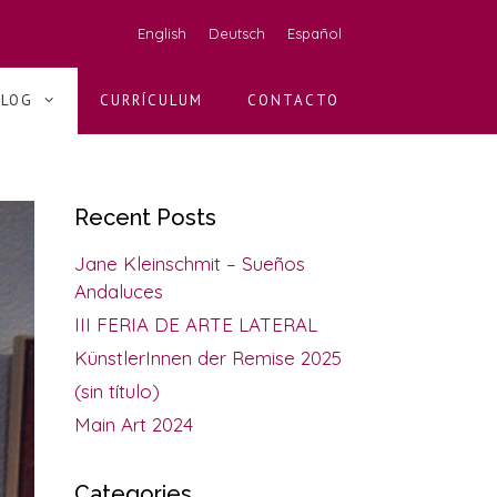
English
Deutsch
Español
BLOG
CURRÍCULUM
CONTACTO
Recent Posts
Jane Kleinschmit – Sueños
Andaluces
III FERIA DE ARTE LATERAL
KünstlerInnen der Remise 2025
(sin título)
Main Art 2024
Categories